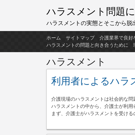
コ
ハラスメント問題に
ン
テ
ハラスメントの実態とそこから脱
ン
ツ
ホーム
サイトマップ
介護業界で良好
へ
ハラスメントの問題と向き合うために
ス
キ
ハラスメント
ッ
プ
利用者によるハラ
介護現場のハラスメントは社会的な問
ハラスメントの中から、介護士が利用
まず、介護士がハラスメントを受ける