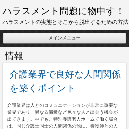
コ
ハラスメント問題に物申す！
ン
テ
ハラスメントの実態とそこから脱出するための方法
ン
ツ
メインメニュー
へ
ス
情報
キ
ッ
プ
介護業界で良好な人間関係
を築くポイント
介護業界は人とのコミュニケーションが非常に重要な
業界であり、異なる職種など色々な人と出会う機会が
出てきます。中でも、特別養護老人ホームで働く場合
は、同じ介護士同士の人間関係の他に、看護師との人